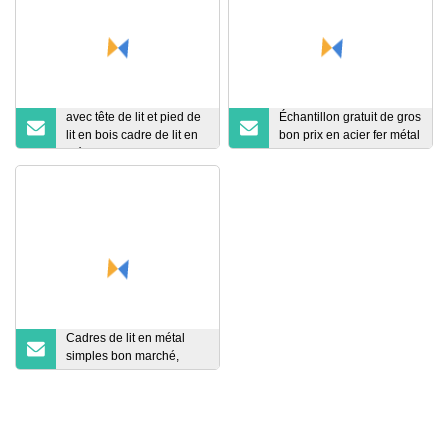
avec tête de lit et pied de
Échantillon gratuit de gros
lit en bois cadre de lit en
bon prix en acier fer métal
métal queen size
cadre de lit simple
Cadres de lit en métal
simples bon marché,
cadre de lit pliant en
métal